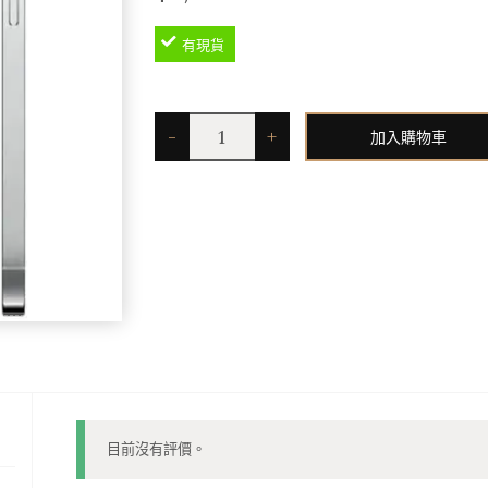
有現貨
iPhone
-
+
加入購物車
14
Pro
Max
256GB
–
White
–
Grade
C
目前沒有評價。
數
量