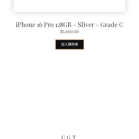
iPhone 16 Pro 128GB – Sliver – Grade C
$
5,600.00
加入購物車
CGT