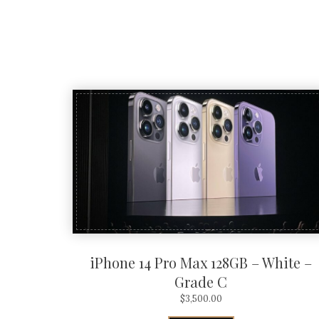
iPhone 14 Pro Max 128GB – White –
Grade C
$
3,500.00